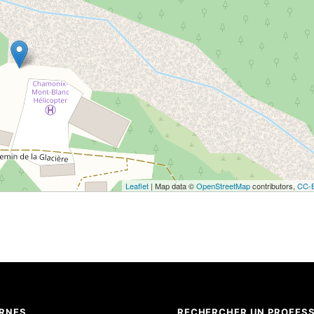
Leaflet
| Map data ©
OpenStreetMap
contributors,
CC-
ERNES
RECHERCHER UN PROFES