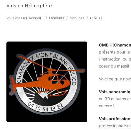
Vols en Hélicoptère
Vous êtes ici :
Accueil
/
Éléments
/
Services
/
C.M.B.H.
CMBH
(
Chamoni
présents pour le
l’instruction, ou
coeur du massif
Voici ce que nou
Vols panorami
ou 30 minutes e
encore !
Vols profession
professionnalism