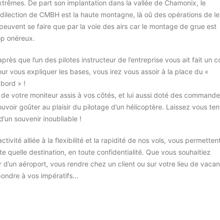
 extrêmes. De part son implantation dans la vallée de Chamonix, le
dilection de CMBH est la haute montagne, là oû des opérations de l
peuvent se faire que par la voie des airs car le montage de grue est
op onéreux.
après que l’un des pilotes instructeur de l’entreprise vous ait fait un c
our vous expliquer les bases, vous irez vous assoir à la place du «
bord » !
e de votre moniteur assis à vos côtés, et lui aussi doté des command
ouvoir goûter au plaisir du pilotage d’un hélicoptère. Laissez vous ten
d’un souvenir inoubliable !
ctivité alliée à la flexibilité et la rapidité de nos vols, vous permetten
te quelle destination, en toute confidentialité. Que vous souhaitiez
r d’un aéroport, vous rendre chez un client ou sur votre lieu de vaca
pondre à vos impératifs…