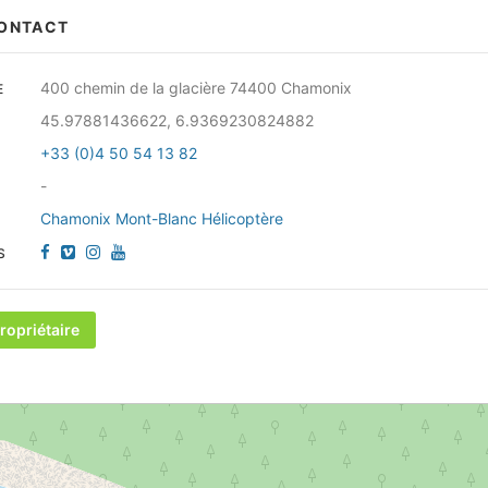
CONTACT
400 chemin de la glacière 74400 Chamonix
E
45.97881436622, 6.9369230824882
+33 (0)4 50 54 13 82
-
Chamonix Mont-Blanc Hélicoptère
S
ropriétaire