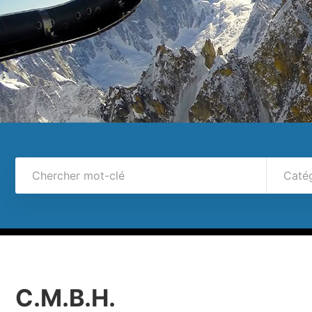
Caté
C.M.B.H.