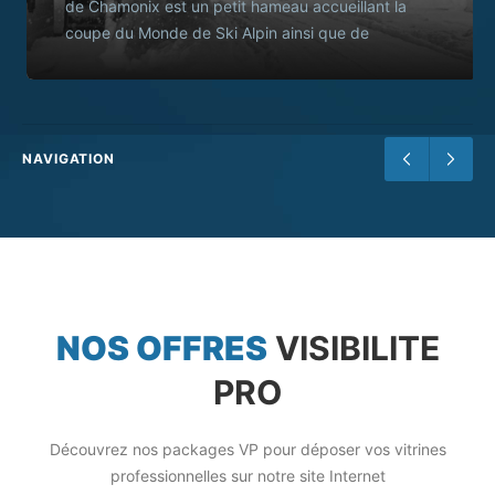
de Chamonix est un petit hameau accueillant la
coupe du Monde de Ski Alpin ainsi que de
nombreux vacanciers de la vallée de Chamonix.
NAVIGATION
NOS OFFRES
VISIBILITE
PRO
Découvrez nos packages VP pour déposer vos vitrines
professionnelles sur notre site Internet