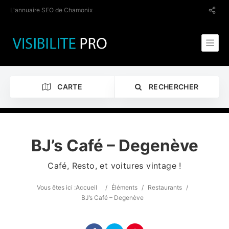
L'annuaire SEO de Chamonix
CARTE
RECHERCHER
BJ’s Café – Degenève
Catégorie
Café, Resto, et voitures vintage !
Vous êtes ici :
Accueil
/
Éléments
/
Restaurants
/
BJ’s Café – Degenève