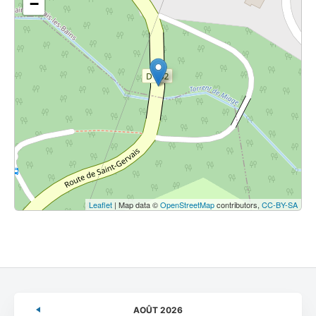
−
Leaflet
| Map data ©
OpenStreetMap
contributors,
CC-BY-SA
AOÛT 2026