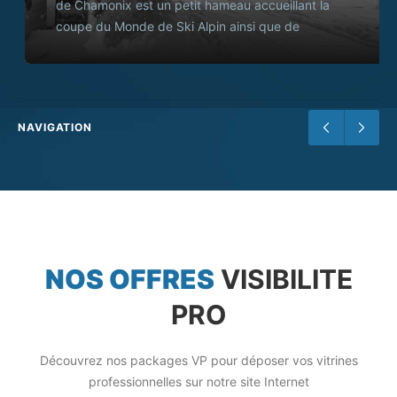
de Chamonix est un petit hameau accueillant la
coupe du Monde de Ski Alpin ainsi que de
nombreux vacanciers de la vallée de Chamonix.
NAVIGATION
NOS OFFRES
VISIBILITE
PRO
Découvrez nos packages VP pour déposer vos vitrines
professionnelles sur notre site Internet